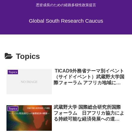
悉皆成長のための経路多様性政策提言
Global South Research Caucus
Topics
TICAD9外務省テーマ別イベント
Topics
（サイドイベント）武蔵野大学国
際フォーラム アフリカ地域にお
ける持続可能で包摂的な経済成長
のためのデジタルサプライチェー
ンに関するセミナー ―グローバ
ル貿易における循環経済の定着―
武蔵野大学 国際総合研究所国際
Topics
フォーラム 日アフリカ協力によ
る持続可能な経済発展への道
筋 ―デジタル物流強化による循
環経済の構築―