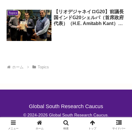
【リオデジャネイロG20】前議長
Topics
国インドG20シェルパ（首席政府
代表）（H.E. Amitabh Kant）
氏、ブラジル駐箚インド特命全権
大使（H.E.Suresh Reddy）氏と
武蔵野大学（MIGA-GSRC）
『「No One Left Behind」のた
めの多様性経路政策提言』に関す
る協議、議長国ブラジルのG20シ
ェルパを通じて、参加国のG20シ
ホーム
Topics
ェルパ全員に報告書40冊を配布
し、情報共有
Global South Research Caucus
© 2024-2026 Global South Research Caucus.
メニュー
ホーム
検索
トップ
サイドバー