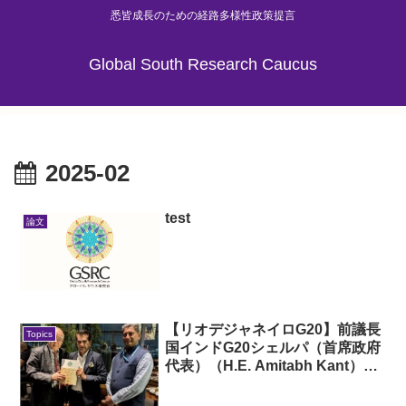
悉皆成長のための経路多様性政策提言
Global South Research Caucus
2025-02
test
論文
【リオデジャネイロG20】前議長
Topics
国インドG20シェルパ（首席政府
代表）（H.E. Amitabh Kant）
氏、ブラジル駐箚インド特命全権
大使（H.E.Suresh Reddy）氏と