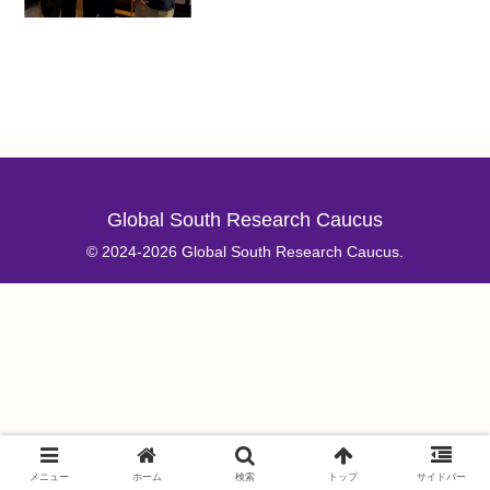
武蔵野大学（MIGA-GSRC）
『「No One Left Behind」のた
めの多様性経路政策提言』に関す
る協議、議長国ブラジルのG20シ
ェルパを通じて、参加国のG20シ
ェルパ全員に報告書40冊を配布
し、情報共有
Global South Research Caucus
© 2024-2026 Global South Research Caucus.
メニュー
ホーム
検索
トップ
サイドバー